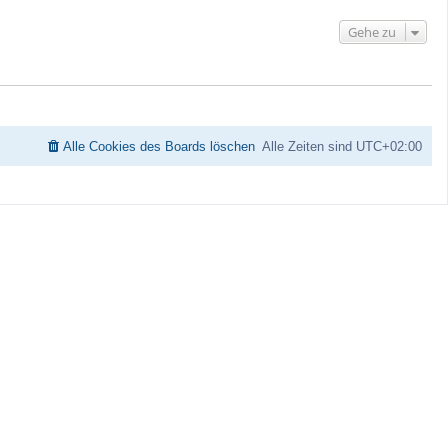
h
o
Gehe zu
b
e
n
Alle Cookies des Boards löschen
Alle Zeiten sind
UTC+02:00