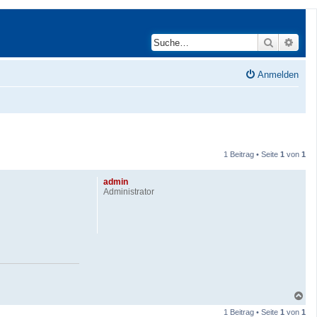
Suche
Erwei
Anmelden
1 Beitrag • Seite
1
von
1
admin
Administrator
N
a
1 Beitrag • Seite
1
von
1
c