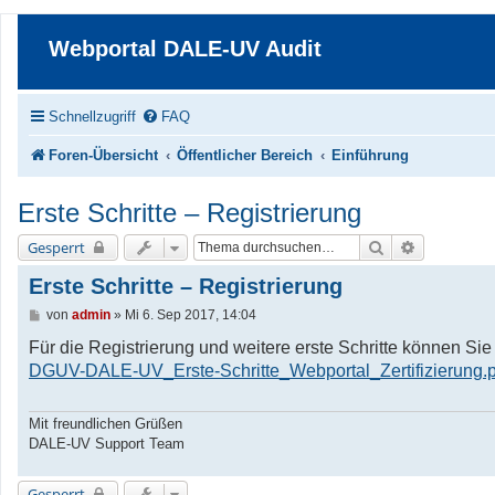
Webportal DALE-UV Audit
Schnellzugriff
FAQ
Foren-Übersicht
Öffentlicher Bereich
Einführung
Erste Schritte – Registrierung
Suche
Erweiterte 
Gesperrt
Erste Schritte – Registrierung
B
von
admin
»
Mi 6. Sep 2017, 14:04
e
i
Für die Registrierung und weitere erste Schritte können S
t
DGUV-DALE-UV_Erste-Schritte_Webportal_Zertifizierung.p
r
a
g
Mit freundlichen Grüßen
DALE-UV Support Team
Gesperrt