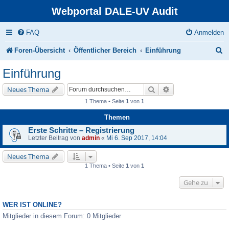
Webportal DALE-UV Audit
FAQ
Anmelden
S
Foren-Übersicht
Öffentlicher Bereich
Einführung
u
Einführung
c
Suche
Erweiterte Suche
Neues Thema
h
1 Thema • Seite
1
von
1
e
Themen
Erste Schritte – Registrierung
Letzter Beitrag von
admin
«
Mi 6. Sep 2017, 14:04
Neues Thema
1 Thema • Seite
1
von
1
Gehe zu
WER IST ONLINE?
Mitglieder in diesem Forum: 0 Mitglieder