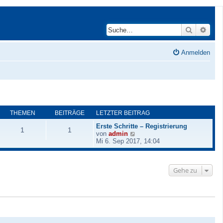
Suche
Erwei
Anmelden
THEMEN
BEITRÄGE
LETZTER BEITRAG
Erste Schritte – Registrierung
1
1
N
von
admin
e
Mi 6. Sep 2017, 14:04
u
e
s
Gehe zu
t
e
r
B
e
i
t
r