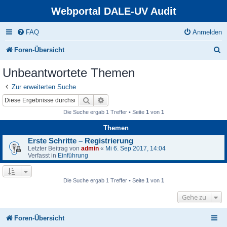
Webportal DALE-UV Audit
FAQ
Anmelden
S
Foren-Übersicht
u
Unbeantwortete Themen
c
Zur erweiterten Suche
h
Suche
Erweiterte Suche
e
Die Suche ergab 1 Treffer • Seite
1
von
1
Themen
Erste Schritte – Registrierung
Letzter Beitrag von
admin
«
Mi 6. Sep 2017, 14:04
Verfasst in
Einführung
Die Suche ergab 1 Treffer • Seite
1
von
1
Gehe zu
Foren-Übersicht